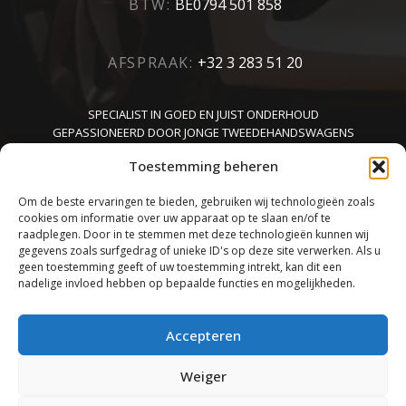
BTW:
BE0794 501 858
AFSPRAAK:
+32 3 283 51 20
SPECIALIST IN GOED EN JUIST ONDERHOUD
GEPASSIONEERD DOOR JONGE TWEEDEHANDSWAGENS
KENNER VAN CARROSSERIE
Toestemming beheren
Om de beste ervaringen te bieden, gebruiken wij technologieën zoals
cookies om informatie over uw apparaat op te slaan en/of te
raadplegen. Door in te stemmen met deze technologieën kunnen wij
gegevens zoals surfgedrag of unieke ID's op deze site verwerken. Als u
geen toestemming geeft of uw toestemming intrekt, kan dit een
nadelige invloed hebben op bepaalde functies en mogelijkheden.
TOP
Accepteren
Weiger
MET PASSIE, GOESTING EN VAKMANSCHAP GECREËERD DOOR
MARK &