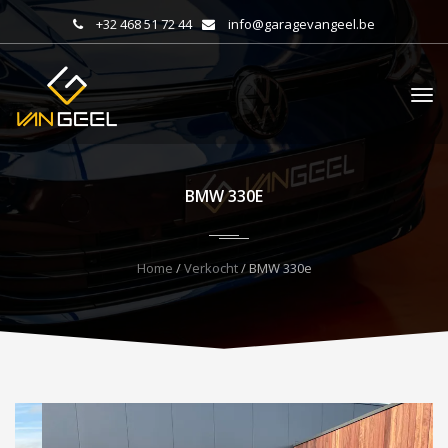
+32 468 51 72 44
info@garagevangeel.be
BMW 330E
Home
/
Verkocht
/ BMW 330e