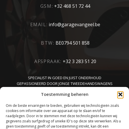
GSM:
+32 468 51 72 44
EMAIL:
info@garagevangeel.be
BTW:
BE0794 501 858
AFSPRAAK:
+32 3 283 51 20
SPECIALIST IN GOED EN JUIST ONDERHOUD
GEPASSIONEERD DOOR JONGE TWEEDEHANDSWAGENS
KENNER VAN CARROSSERIE
Toestemming beheren
Om de beste ervaringen te bieden, gebruiken wij technologieën zoals
cookies om informatie over uw apparaat op te slaan en/of te
raadplegen. Door in te stemmen met deze technologieën kunnen wij
gegevens zoals surfgedrag of unieke ID's op deze site verwerken. Als u
geen toestemming geeft of uw toestemming intrekt, kan dit een