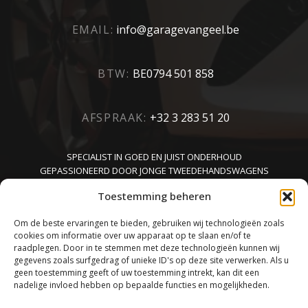
EMAIL:
info@garagevangeel.be
BTW:
BE0794 501 858
AFSPRAAK:
+32 3 283 51 20
SPECIALIST IN GOED EN JUIST ONDERHOUD
GEPASSIONEERD DOOR JONGE TWEEDEHANDSWAGENS
KENNER VAN CARROSSERIE
Toestemming beheren
Om de beste ervaringen te bieden, gebruiken wij technologieën zoals
cookies om informatie over uw apparaat op te slaan en/of te
raadplegen. Door in te stemmen met deze technologieën kunnen wij
gegevens zoals surfgedrag of unieke ID's op deze site verwerken. Als u
geen toestemming geeft of uw toestemming intrekt, kan dit een
nadelige invloed hebben op bepaalde functies en mogelijkheden.
TOP