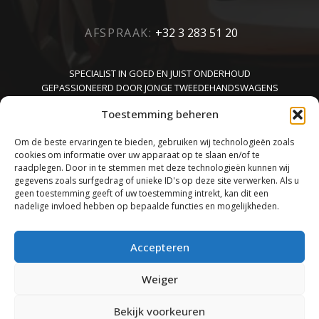
AFSPRAAK:
+32 3 283 51 20
SPECIALIST IN GOED EN JUIST ONDERHOUD
GEPASSIONEERD DOOR JONGE TWEEDEHANDSWAGENS
KENNER VAN CARROSSERIE
Toestemming beheren
Om de beste ervaringen te bieden, gebruiken wij technologieën zoals
cookies om informatie over uw apparaat op te slaan en/of te
raadplegen. Door in te stemmen met deze technologieën kunnen wij
gegevens zoals surfgedrag of unieke ID's op deze site verwerken. Als u
geen toestemming geeft of uw toestemming intrekt, kan dit een
nadelige invloed hebben op bepaalde functies en mogelijkheden.
TOP
Accepteren
Weiger
MET PASSIE, GOESTING EN VAKMANSCHAP GECREËERD DOOR
MARK &
THINK
Bekijk voorkeuren