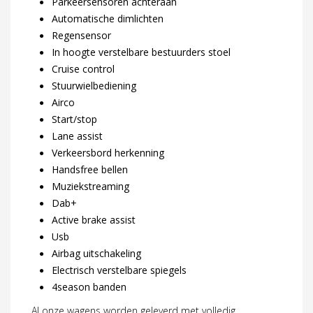
Parkeersensoren achteraan
Automatische dimlichten
Regensensor
In hoogte verstelbare bestuurders stoel
Cruise control
Stuurwielbediening
Airco
Start/stop
Lane assist
Verkeersbord herkenning
Handsfree bellen
Muziekstreaming
Dab+
Active brake assist
Usb
Airbag uitschakeling
Electrisch verstelbare spiegels
4season banden
Al onze wagens worden geleverd met volledig