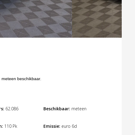
, meteen beschikbaar.
s:
62.086
Beschikbaar:
meteen
n:
110 Pk
Emissie:
euro 6d