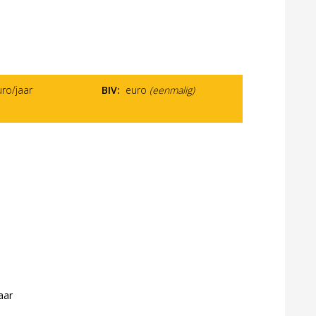
ro/jaar
BIV:
euro
(eenmalig)
n
aar