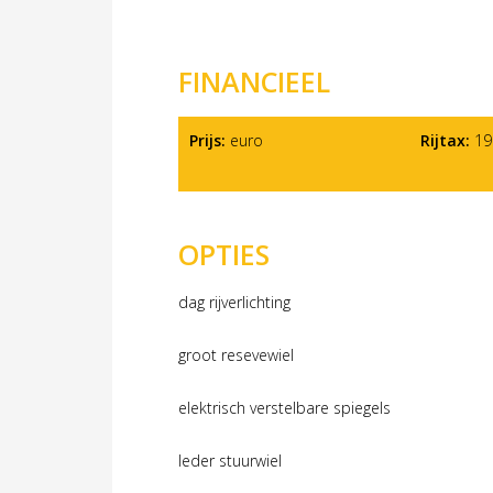
FINANCIEEL
Prijs:
euro
Rijtax:
191
OPTIES
dag rijverlichting
groot resevewiel
elektrisch verstelbare spiegels
leder stuurwiel