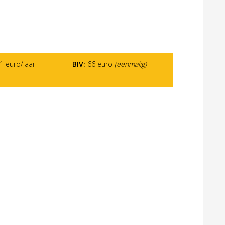
 euro/jaar
BIV:
66 euro
(eenmalig)