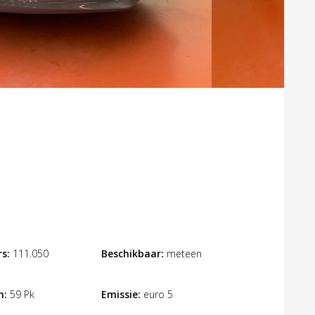
s:
111.050
Beschikbaar:
meteen
n:
59 Pk
Emissie:
euro 5