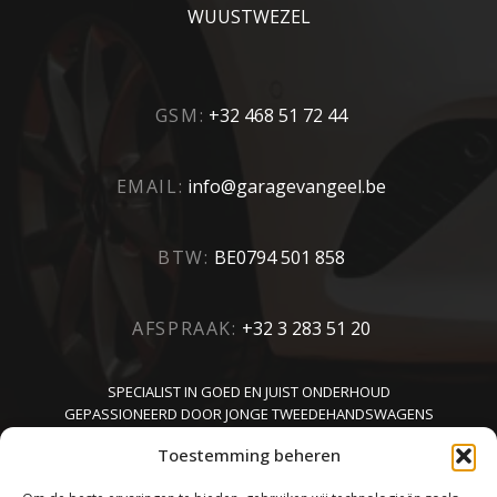
WUUSTWEZEL
GSM:
+32 468 51 72 44
EMAIL:
info@garagevangeel.be
BTW:
BE0794 501 858
AFSPRAAK:
+32 3 283 51 20
SPECIALIST IN GOED EN JUIST ONDERHOUD
GEPASSIONEERD DOOR JONGE TWEEDEHANDSWAGENS
KENNER VAN CARROSSERIE
Toestemming beheren